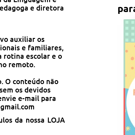
par
edagoga e diretora
o auxiliar os
onais e familiares,
 rotina escolar e o
ino remoto.
o. O conteúdo não
 sem os devidos
envie e-mail para
gmail.com
ulos da nossa LOJA