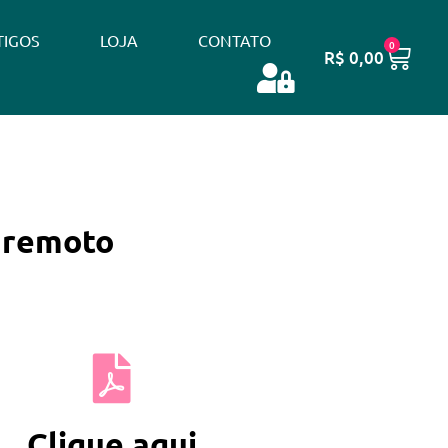
TIGOS
LOJA
CONTATO
0
R$
0,00
o remoto
Clique aqui