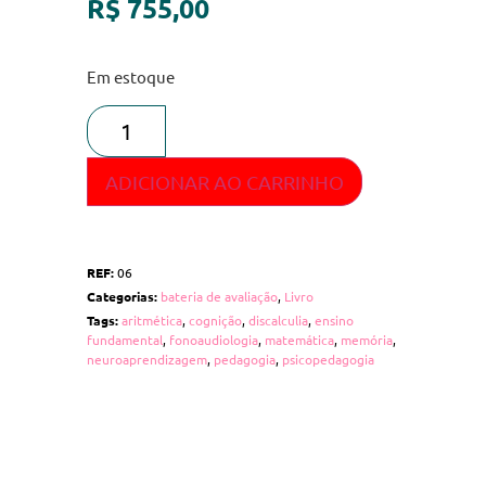
R$
755,00
Em estoque
ADICIONAR AO CARRINHO
REF:
06
Categorias:
bateria de avaliação
,
Livro
Tags:
aritmética
,
cognição
,
discalculia
,
ensino
fundamental
,
fonoaudiologia
,
matemática
,
memória
,
neuroaprendizagem
,
pedagogia
,
psicopedagogia